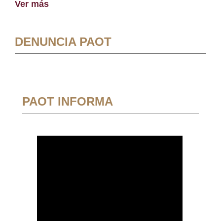
Ver más
DENUNCIA PAOT
PAOT INFORMA