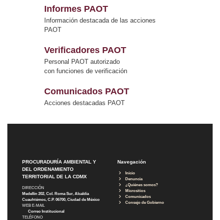
Informes PAOT
Información destacada de las acciones
PAOT
Verificadores PAOT
Personal PAOT autorizado
con funciones de verificación
Comunicados PAOT
Acciones destacadas PAOT
PROCURADURÍA AMBIENTAL Y
Navegación
DEL ORDENAMIENTO
Inicio
TERRITORIAL DE LA CDMX
Denuncia
¿Quiénes somos?
DIRECCIÓN
Micrositios
Medellín 202, Col. Roma Sur, Alcaldía
Comunicados
Cuauhtémoc, C.P. 06700, Ciudad de México
Consejo de Gobierno
WEB E-MAIL
Correo Institucional
TELÉFONO