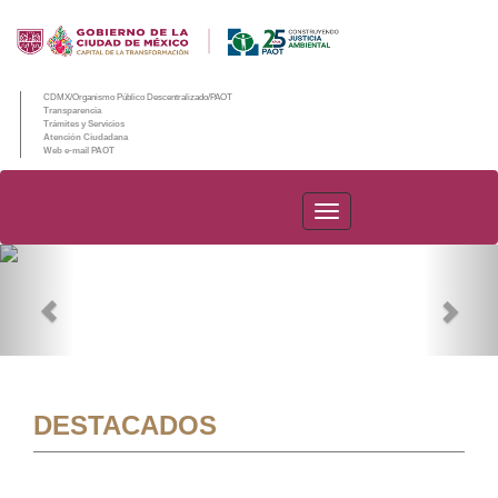
CDMX/Organismo Público Descentralizado/PAOT
Transparencia
Trámites y Servicios
Atención Ciudadana
Web e-mail PAOT
PAOT
Previous
Nex
DESTACADOS