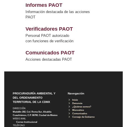
Informes PAOT
Información destacada de las acciones
PAOT
Verificadores PAOT
Personal PAOT autorizado
con funciones de verificación
Comunicados PAOT
Acciones destacadas PAOT
PROCURADURÍA AMBIENTAL Y
Navegación
DEL ORDENAMIENTO
Inicio
TERRITORIAL DE LA CDMX
Denuncia
¿Quiénes somos?
DIRECCIÓN
Micrositios
Medellín 202, Col. Roma Sur, Alcaldía
Comunicados
Cuauhtémoc, C.P. 06700, Ciudad de México
Consejo de Gobierno
WEB E-MAIL
Correo Institucional
TELÉFONO