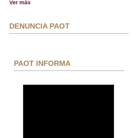
Ver más
DENUNCIA PAOT
PAOT INFORMA