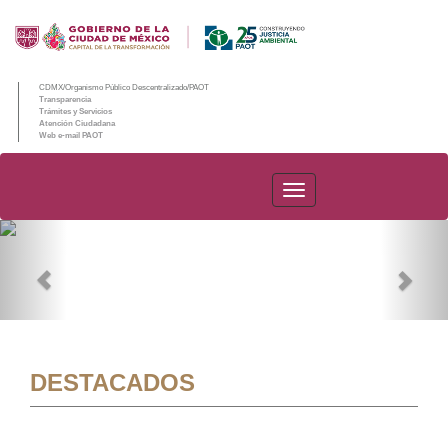
CDMX/Organismo Público Descentralizado/PAOT
Transparencia
Trámites y Servicios
Atención Ciudadana
Web e-mail PAOT
PAOT
Previous
Nex
DESTACADOS