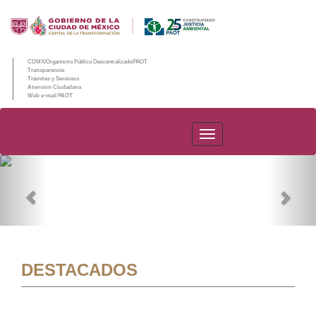
CDMX/Organismo Público Descentralizado/PAOT
Transparencia
Trámites y Servicios
Atención Ciudadana
Web e-mail PAOT
PAOT
Previous
Nex
DESTACADOS