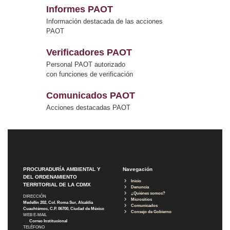
Informes PAOT
Información destacada de las acciones
PAOT
Verificadores PAOT
Personal PAOT autorizado
con funciones de verificación
Comunicados PAOT
Acciones destacadas PAOT
PROCURADURÍA AMBIENTAL Y
Navegación
DEL ORDENAMIENTO
Inicio
TERRITORIAL DE LA CDMX
Denuncia
¿Quiénes somos?
DIRECCIÓN
Micrositios
Medellín 202, Col. Roma Sur, Alcaldía
Comunicados
Cuauhtémoc, C.P. 06700, Ciudad de México
Consejo de Gobierno
WEB E-MAIL
Correo Institucional
TELÉFONO