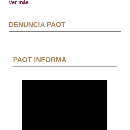
Ver más
DENUNCIA PAOT
PAOT INFORMA