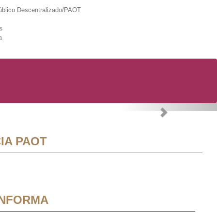
lico Descentralizado/PAOT
s
a
Next
IA PAOT
INFORMA