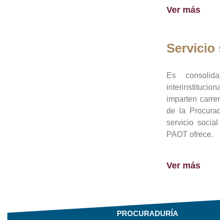
Ver más
Servicio 
Es consolid
interinstituci
imparten carre
de la Procura
servicio socia
PAOT ofrece.
Ver más
PROCURADURÍA