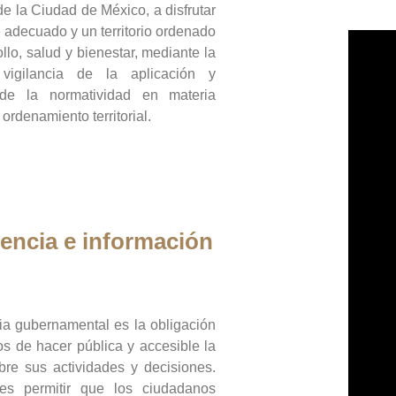
de la Ciudad de México, a disfrutar
 adecuado y un territorio ordenado
llo, salud y bienestar, mediante la
vigilancia de la aplicación y
 de la normatividad en materia
 ordenamiento territorial.
encia e información
ia gubernamental es la obligación
os de hacer pública y accesible la
bre sus actividades y decisiones.
es permitir que los ciudadanos