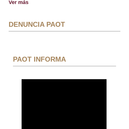
Ver más
DENUNCIA PAOT
PAOT INFORMA