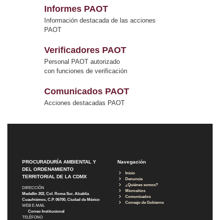
Informes PAOT
Información destacada de las acciones
PAOT
Verificadores PAOT
Personal PAOT autorizado
con funciones de verificación
Comunicados PAOT
Acciones destacadas PAOT
PROCURADURÍA AMBIENTAL Y
Navegación
DEL ORDENAMIENTO
Inicio
TERRITORIAL DE LA CDMX
Denuncia
¿Quiénes somos?
DIRECCIÓN
Micrositios
Medellín 202, Col. Roma Sur, Alcaldía
Comunicados
Cuauhtémoc, C.P. 06700, Ciudad de México
Consejo de Gobierno
WEB E-MAIL
Correo Institucional
TELÉFONO