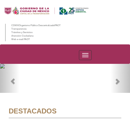
CDMX/Organismo Público Descentralizado/PAOT
Transparencia
Trámites y Servicios
Atención Ciudadana
Web e-mail PAOT
PAOT
Previous
Nex
DESTACADOS