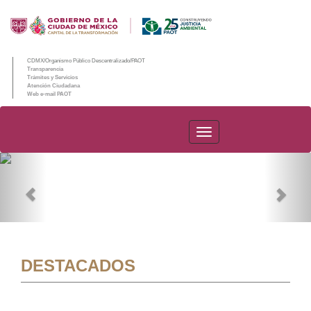
CDMX/Organismo Público Descentralizado/PAOT
Transparencia
Trámites y Servicios
Atención Ciudadana
Web e-mail PAOT
PAOT
Previous
Nex
DESTACADOS