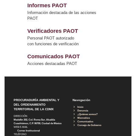
Informes PAOT
Información destacada de las acciones
PAOT
Verificadores PAOT
Personal PAOT autorizado
con funciones de verificación
Comunicados PAOT
Acciones destacadas PAOT
PROCURADURÍA AMBIENTAL Y
Navegación
DEL ORDENAMIENTO
Inicio
TERRITORIAL DE LA CDMX
Denuncia
¿Quiénes somos?
DIRECCIÓN
Micrositios
Medellín 202, Col. Roma Sur, Alcaldía
Comunicados
Cuauhtémoc, C.P. 06700, Ciudad de México
Consejo de Gobierno
WEB E-MAIL
Correo Institucional
TELÉFONO