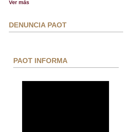
Ver más
DENUNCIA PAOT
PAOT INFORMA