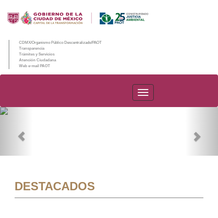
CDMX/Organismo Público Descentralizado/PAOT
Transparencia
Trámites y Servicios
Atención Ciudadana
Web e-mail PAOT
PAOT
Previous
Nex
DESTACADOS