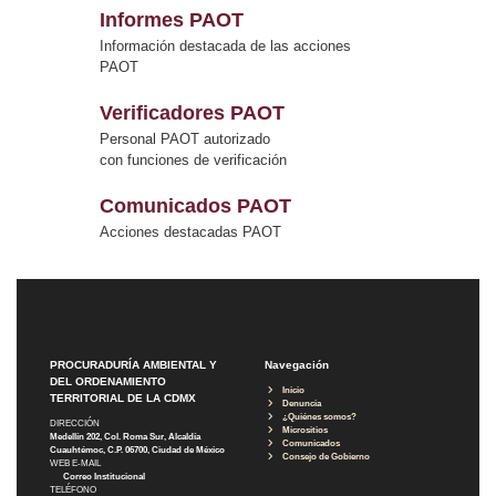
Informes PAOT
Información destacada de las acciones
PAOT
Verificadores PAOT
Personal PAOT autorizado
con funciones de verificación
Comunicados PAOT
Acciones destacadas PAOT
PROCURADURÍA AMBIENTAL Y
Navegación
DEL ORDENAMIENTO
Inicio
TERRITORIAL DE LA CDMX
Denuncia
¿Quiénes somos?
DIRECCIÓN
Micrositios
Medellín 202, Col. Roma Sur, Alcaldía
Comunicados
Cuauhtémoc, C.P. 06700, Ciudad de México
Consejo de Gobierno
WEB E-MAIL
Correo Institucional
TELÉFONO