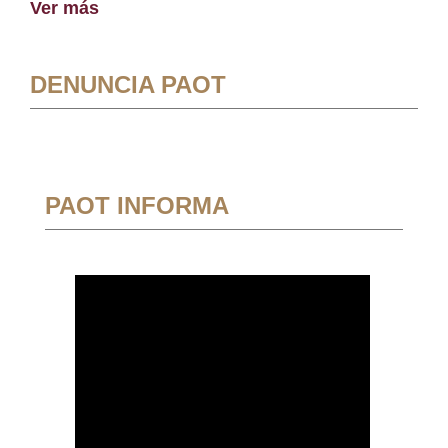
Ver más
DENUNCIA PAOT
PAOT INFORMA