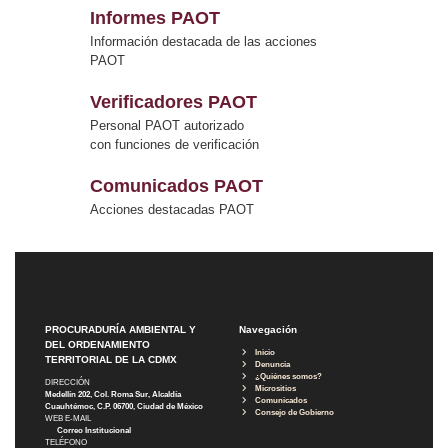
Informes PAOT
Información destacada de las acciones
PAOT
Verificadores PAOT
Personal PAOT autorizado
con funciones de verificación
Comunicados PAOT
Acciones destacadas PAOT
PROCURADURÍA AMBIENTAL Y
Navegación
DEL ORDENAMIENTO
Inicio
TERRITORIAL DE LA CDMX
Denuncia
¿Quiénes somos?
DIRECCIÓN
Micrositios
Medellín 202, Col. Roma Sur, Alcaldía
Comunicados
Cuauhtémoc, C.P. 06700, Ciudad de México
Consejo de Gobierno
WEB E-MAIL
Correo Institucional
TELÉFONO