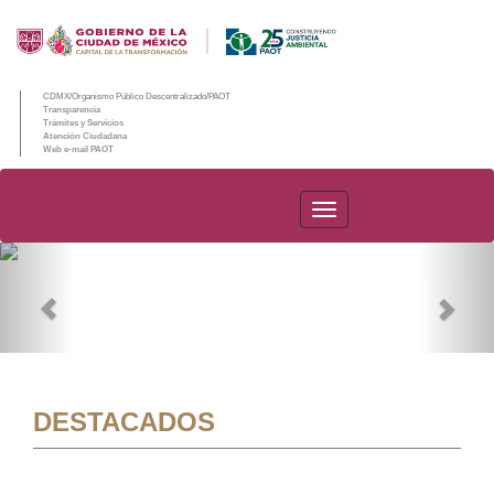
CDMX/Organismo Público Descentralizado/PAOT
Transparencia
Trámites y Servicios
Atención Ciudadana
Web e-mail PAOT
PAOT
Previous
Nex
DESTACADOS