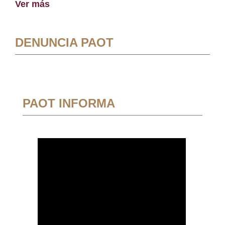
Ver más
DENUNCIA PAOT
PAOT INFORMA