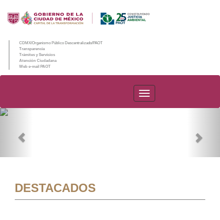
CDMX/Organismo Público Descentralizado/PAOT
Transparencia
Trámites y Servicios
Atención Ciudadana
Web e-mail PAOT
PAOT
Previous
Nex
DESTACADOS