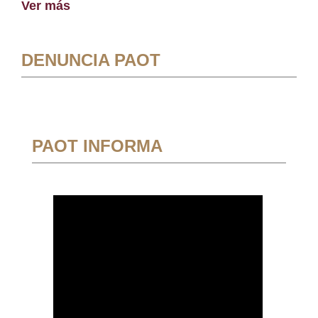
Ver más
DENUNCIA PAOT
PAOT INFORMA