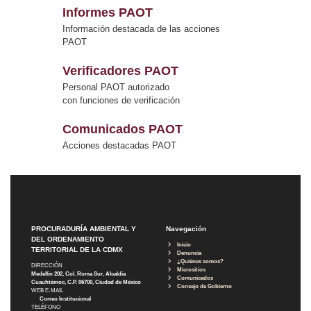
Informes PAOT
Información destacada de las acciones
PAOT
Verificadores PAOT
Personal PAOT autorizado
con funciones de verificación
Comunicados PAOT
Acciones destacadas PAOT
PROCURADURÍA AMBIENTAL Y
Navegación
DEL ORDENAMIENTO
Inicio
TERRITORIAL DE LA CDMX
Denuncia
¿Quiénes somos?
DIRECCIÓN
Micrositios
Medellín 202, Col. Roma Sur, Alcaldía
Comunicados
Cuauhtémoc, C.P. 06700, Ciudad de México
Consejo de Gobierno
WEB E-MAIL
Correo Institucional
TELÉFONO