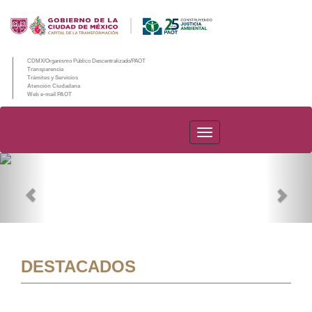
CDMX/Organismo Público Descentralizado/PAOT
Transparencia
Trámites y Servicios
Atención Ciudadana
Web e-mail PAOT
PAOT
Previous
Nex
DESTACADOS