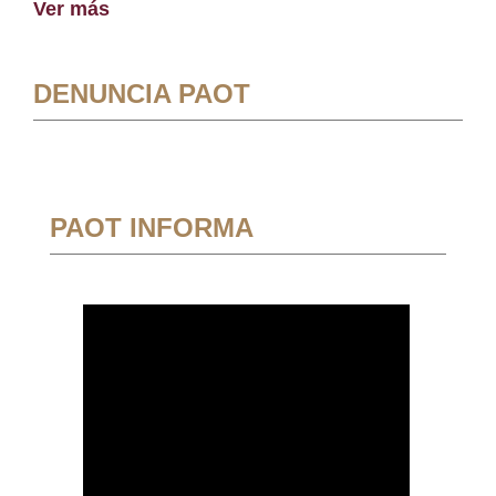
Ver más
DENUNCIA PAOT
PAOT INFORMA