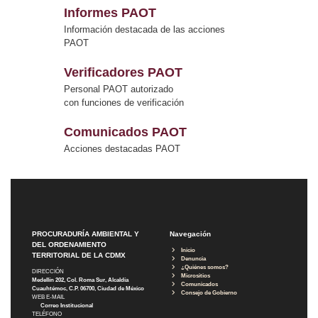
Informes PAOT
Información destacada de las acciones
PAOT
Verificadores PAOT
Personal PAOT autorizado
con funciones de verificación
Comunicados PAOT
Acciones destacadas PAOT
PROCURADURÍA AMBIENTAL Y
Navegación
DEL ORDENAMIENTO
Inicio
TERRITORIAL DE LA CDMX
Denuncia
¿Quiénes somos?
DIRECCIÓN
Micrositios
Medellín 202, Col. Roma Sur, Alcaldía
Comunicados
Cuauhtémoc, C.P. 06700, Ciudad de México
Consejo de Gobierno
WEB E-MAIL
Correo Institucional
TELÉFONO