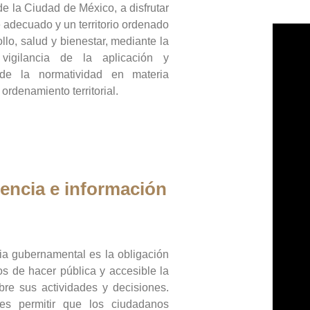
de la Ciudad de México, a disfrutar
 adecuado y un territorio ordenado
llo, salud y bienestar, mediante la
vigilancia de la aplicación y
 de la normatividad en materia
 ordenamiento territorial.
encia e información
ia gubernamental es la obligación
os de hacer pública y accesible la
bre sus actividades y decisiones.
es permitir que los ciudadanos