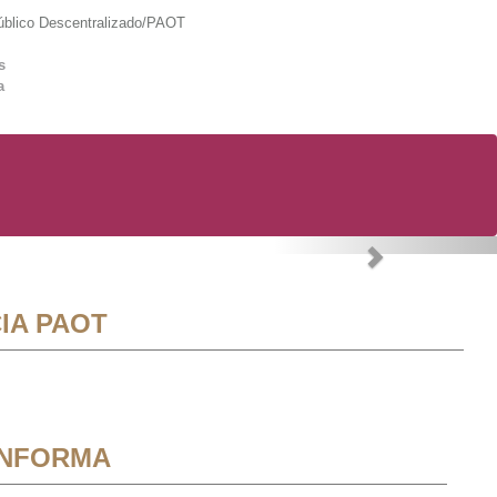
lico Descentralizado/PAOT
s
a
Next
IA PAOT
INFORMA