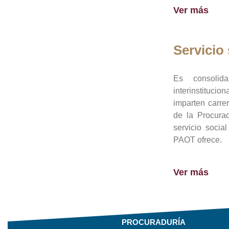
Ver más
Servicio 
Es consolid
interinstituci
imparten carre
de la Procura
servicio socia
PAOT ofrece.
Ver más
PROCURADURÍA