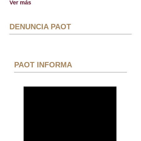
Ver más
DENUNCIA PAOT
PAOT INFORMA