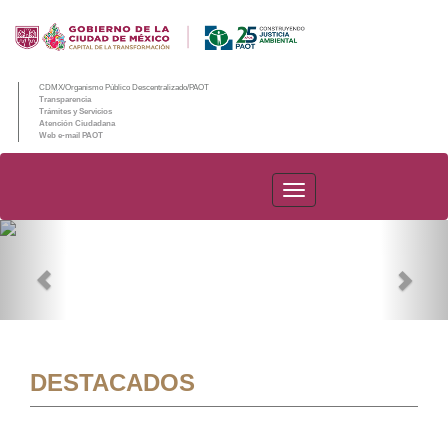
CDMX/Organismo Público Descentralizado/PAOT
Transparencia
Trámites y Servicios
Atención Ciudadana
Web e-mail PAOT
PAOT
Previous
Nex
DESTACADOS