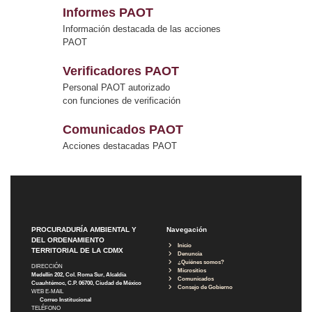
Informes PAOT
Información destacada de las acciones
PAOT
Verificadores PAOT
Personal PAOT autorizado
con funciones de verificación
Comunicados PAOT
Acciones destacadas PAOT
PROCURADURÍA AMBIENTAL Y
Navegación
DEL ORDENAMIENTO
Inicio
TERRITORIAL DE LA CDMX
Denuncia
¿Quiénes somos?
DIRECCIÓN
Micrositios
Medellín 202, Col. Roma Sur, Alcaldía
Comunicados
Cuauhtémoc, C.P. 06700, Ciudad de México
Consejo de Gobierno
WEB E-MAIL
Correo Institucional
TELÉFONO