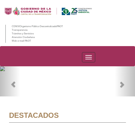
CDMX/Organismo Público Descentralizado/PAOT
Transparencia
Trámites y Servicios
Atención Ciudadana
Web e-mail PAOT
PAOT
Previous
Nex
DESTACADOS