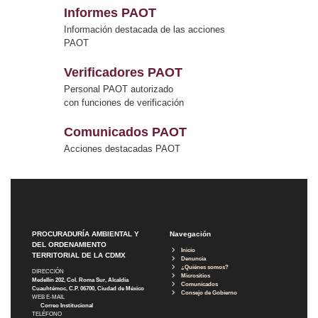
Informes PAOT
Información destacada de las acciones
PAOT
Verificadores PAOT
Personal PAOT autorizado
con funciones de verificación
Comunicados PAOT
Acciones destacadas PAOT
PROCURADURÍA AMBIENTAL Y
Navegación
DEL ORDENAMIENTO
Inicio
TERRITORIAL DE LA CDMX
Denuncia
¿Quiénes somos?
DIRECCIÓN
Micrositios
Medellín 202, Col. Roma Sur, Alcaldía
Comunicados
Cuauhtémoc, C.P. 06700, Ciudad de México
Consejo de Gobierno
WEB E-MAIL
Correo Institucional
TELÉFONO