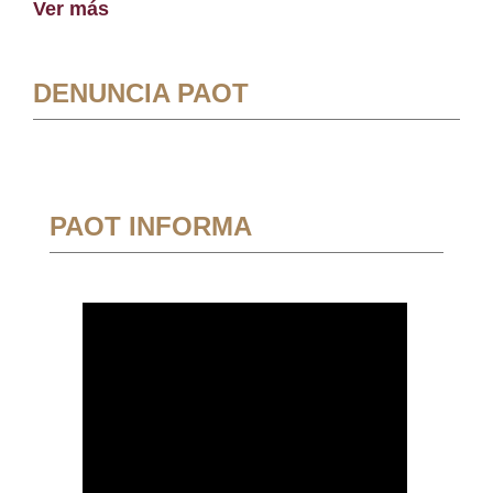
Ver más
DENUNCIA PAOT
PAOT INFORMA