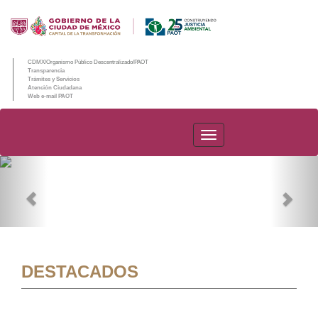
CDMX/Organismo Público Descentralizado/PAOT
Transparencia
Trámites y Servicios
Atención Ciudadana
Web e-mail PAOT
PAOT
Previous
Nex
DESTACADOS