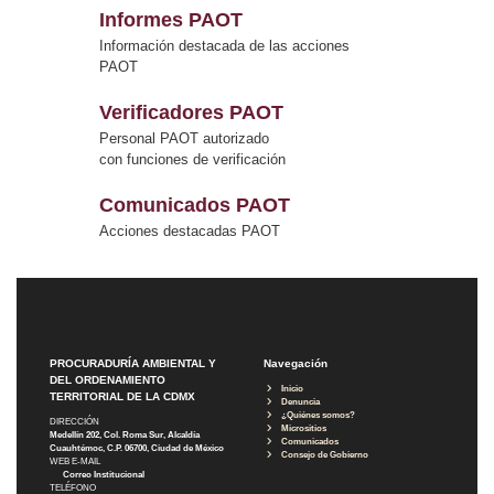
Informes PAOT
Información destacada de las acciones
PAOT
Verificadores PAOT
Personal PAOT autorizado
con funciones de verificación
Comunicados PAOT
Acciones destacadas PAOT
PROCURADURÍA AMBIENTAL Y
Navegación
DEL ORDENAMIENTO
Inicio
TERRITORIAL DE LA CDMX
Denuncia
¿Quiénes somos?
DIRECCIÓN
Micrositios
Medellín 202, Col. Roma Sur, Alcaldía
Comunicados
Cuauhtémoc, C.P. 06700, Ciudad de México
Consejo de Gobierno
WEB E-MAIL
Correo Institucional
TELÉFONO