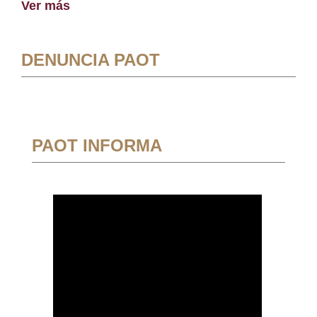
Ver más
DENUNCIA PAOT
PAOT INFORMA