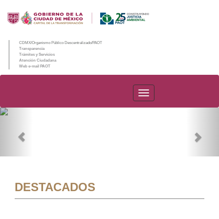
CDMX/Organismo Público Descentralizado/PAOT
Transparencia
Trámites y Servicios
Atención Ciudadana
Web e-mail PAOT
PAOT
Previous
Nex
DESTACADOS