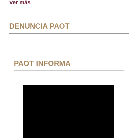
Ver más
DENUNCIA PAOT
PAOT INFORMA