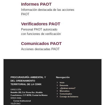
Informes PAOT
Información destacada de las acciones
PAOT
Verificadores PAOT
Personal PAOT autorizado
con funciones de verificación
Comunicados PAOT
Acciones destacadas PAOT
PROCURADURÍA AMBIENTAL Y
Navegación
DEL ORDENAMIENTO
Inicio
TERRITORIAL DE LA CDMX
Denuncia
¿Quiénes somos?
DIRECCIÓN
Micrositios
Medellín 202, Col. Roma Sur, Alcaldía
Comunicados
Cuauhtémoc, C.P. 06700, Ciudad de México
Consejo de Gobierno
WEB E-MAIL
Correo Institucional
TELÉFONO