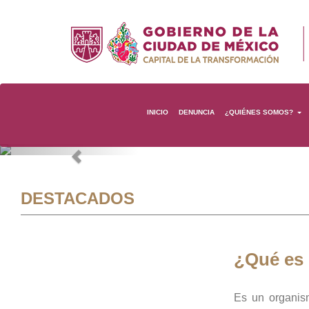
INICIO
DENUNCIA
¿QUIÉNES SOMOS?
Previous
DESTACADOS
¿Qué es
Es un organis