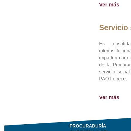
Ver más
Servicio 
Es consolid
interinstituci
imparten carre
de la Procura
servicio socia
PAOT ofrece.
Ver más
PROCURADURÍA