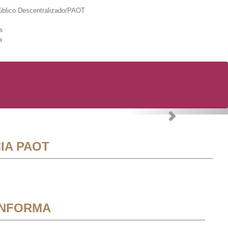
lico Descentralizado/PAOT
s
a
Next
IA PAOT
INFORMA