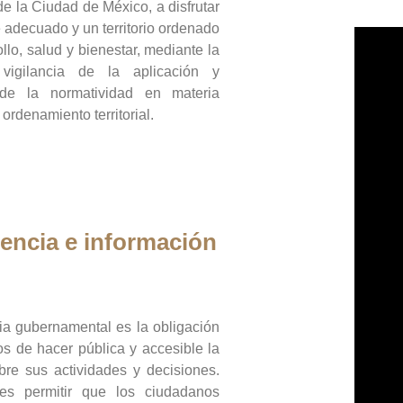
de la Ciudad de México, a disfrutar
 adecuado y un territorio ordenado
llo, salud y bienestar, mediante la
vigilancia de la aplicación y
 de la normatividad en materia
 ordenamiento territorial.
encia e información
ia gubernamental es la obligación
os de hacer pública y accesible la
bre sus actividades y decisiones.
es permitir que los ciudadanos