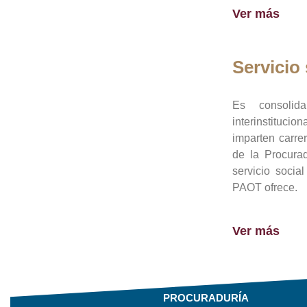
Ver más
Servicio 
Es consolid
interinstituci
imparten carre
de la Procura
servicio socia
PAOT ofrece.
Ver más
PROCURADURÍA