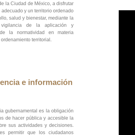
de la Ciudad de México, a disfrutar
 adecuado y un territorio ordenado
llo, salud y bienestar, mediante la
vigilancia de la aplicación y
 de la normatividad en materia
 ordenamiento territorial.
encia e información
ia gubernamental es la obligación
os de hacer pública y accesible la
bre sus actividades y decisiones.
es permitir que los ciudadanos