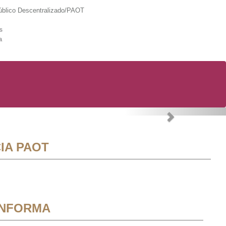
lico Descentralizado/PAOT
s
a
Next
IA PAOT
INFORMA