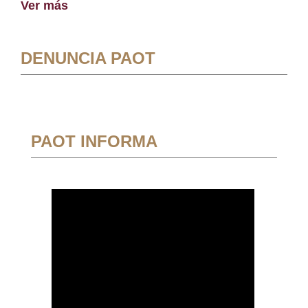
Ver más
DENUNCIA PAOT
PAOT INFORMA