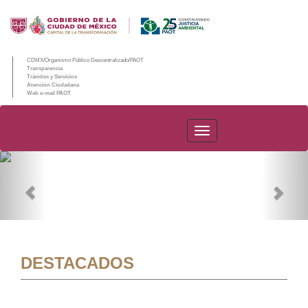
CDMX/Organismo Público Descentralizado/PAOT
Transparencia
Trámites y Servicios
Atención Ciudadana
Web e-mail PAOT
PAOT
Previous
Nex
DESTACADOS