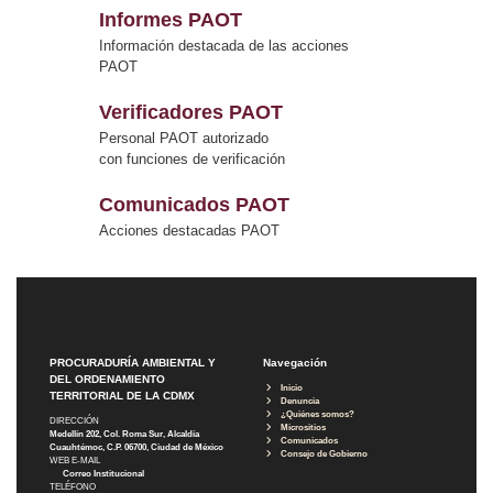
Informes PAOT
Información destacada de las acciones
PAOT
Verificadores PAOT
Personal PAOT autorizado
con funciones de verificación
Comunicados PAOT
Acciones destacadas PAOT
PROCURADURÍA AMBIENTAL Y
Navegación
DEL ORDENAMIENTO
Inicio
TERRITORIAL DE LA CDMX
Denuncia
¿Quiénes somos?
DIRECCIÓN
Micrositios
Medellín 202, Col. Roma Sur, Alcaldía
Comunicados
Cuauhtémoc, C.P. 06700, Ciudad de México
Consejo de Gobierno
WEB E-MAIL
Correo Institucional
TELÉFONO