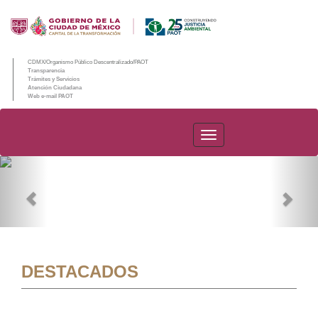
CDMX/Organismo Público Descentralizado/PAOT
Transparencia
Trámites y Servicios
Atención Ciudadana
Web e-mail PAOT
PAOT
Previous
Nex
DESTACADOS