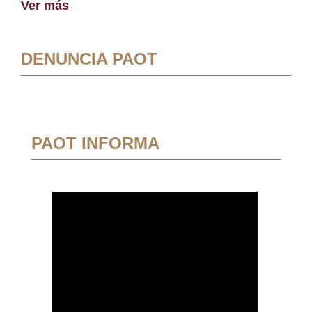
Ver más
DENUNCIA PAOT
PAOT INFORMA