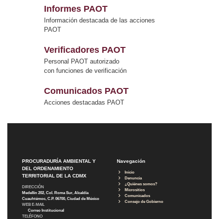
Informes PAOT
Información destacada de las acciones
PAOT
Verificadores PAOT
Personal PAOT autorizado
con funciones de verificación
Comunicados PAOT
Acciones destacadas PAOT
PROCURADURÍA AMBIENTAL Y
Navegación
DEL ORDENAMIENTO
Inicio
TERRITORIAL DE LA CDMX
Denuncia
¿Quiénes somos?
DIRECCIÓN
Micrositios
Medellín 202, Col. Roma Sur, Alcaldía
Comunicados
Cuauhtémoc, C.P. 06700, Ciudad de México
Consejo de Gobierno
WEB E-MAIL
Correo Institucional
TELÉFONO