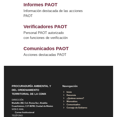
Informes PAOT
Información destacada de las acciones
PAOT
Verificadores PAOT
Personal PAOT autorizado
con funciones de verificación
Comunicados PAOT
Acciones destacadas PAOT
PROCURADURÍA AMBIENTAL Y
Navegación
DEL ORDENAMIENTO
Inicio
TERRITORIAL DE LA CDMX
Denuncia
¿Quiénes somos?
DIRECCIÓN
Micrositios
Medellín 202, Col. Roma Sur, Alcaldía
Comunicados
Cuauhtémoc, C.P. 06700, Ciudad de México
Consejo de Gobierno
WEB E-MAIL
Correo Institucional
TELÉFONO