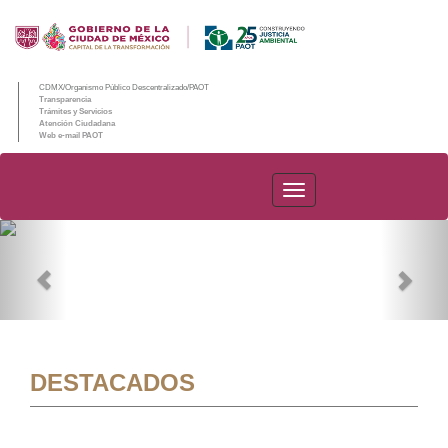
CDMX/Organismo Público Descentralizado/PAOT
Transparencia
Trámites y Servicios
Atención Ciudadana
Web e-mail PAOT
PAOT
Previous
Nex
DESTACADOS