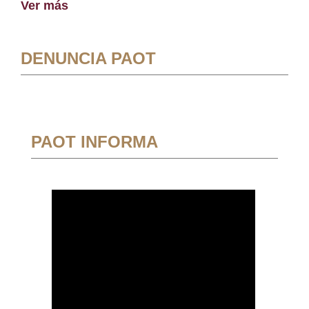
Ver más
DENUNCIA PAOT
PAOT INFORMA