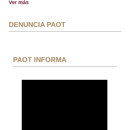
Ver más
DENUNCIA PAOT
PAOT INFORMA