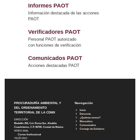
Informes PAOT
Información destacada de las acciones
PAOT
Verificadores PAOT
Personal PAOT autorizado
con funciones de verificación
Comunicados PAOT
Acciones destacadas PAOT
PROCURADURÍA AMBIENTAL Y
Navegación
DEL ORDENAMIENTO
Inicio
TERRITORIAL DE LA CDMX
Denuncia
¿Quiénes somos?
DIRECCIÓN
Micrositios
Medellín 202, Col. Roma Sur, Alcaldía
Comunicados
Cuauhtémoc, C.P. 06700, Ciudad de México
Consejo de Gobierno
WEB E-MAIL
Correo Institucional
TELÉFONO