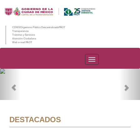
CDMX/Organismo Público Descentralizado/PAOT
Transparencia
Trámites y Servicios
Atención Ciudadana
Web e-mail PAOT
PAOT
Previous
Nex
DESTACADOS