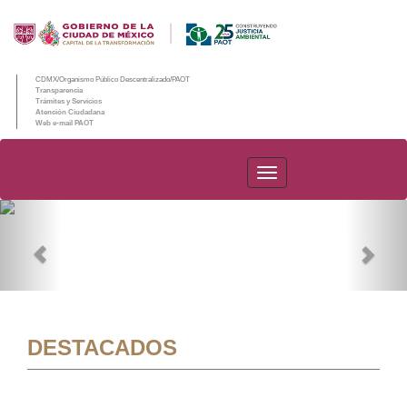
CDMX/Organismo Público Descentralizado/PAOT
Transparencia
Trámites y Servicios
Atención Ciudadana
Web e-mail PAOT
PAOT
Previous
Nex
DESTACADOS