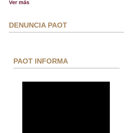
Ver más
DENUNCIA PAOT
PAOT INFORMA