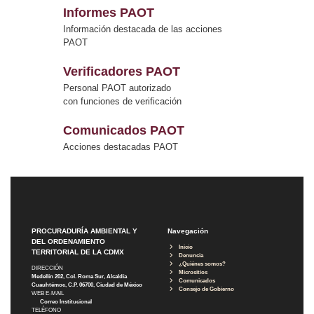
Informes PAOT
Información destacada de las acciones
PAOT
Verificadores PAOT
Personal PAOT autorizado
con funciones de verificación
Comunicados PAOT
Acciones destacadas PAOT
PROCURADURÍA AMBIENTAL Y
Navegación
DEL ORDENAMIENTO
Inicio
TERRITORIAL DE LA CDMX
Denuncia
¿Quiénes somos?
DIRECCIÓN
Micrositios
Medellín 202, Col. Roma Sur, Alcaldía
Comunicados
Cuauhtémoc, C.P. 06700, Ciudad de México
Consejo de Gobierno
WEB E-MAIL
Correo Institucional
TELÉFONO