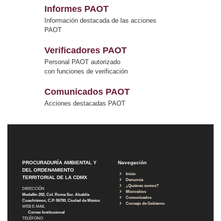
Informes PAOT
Información destacada de las acciones
PAOT
Verificadores PAOT
Personal PAOT autorizado
con funciones de verificación
Comunicados PAOT
Acciones destacadas PAOT
PROCURADURÍA AMBIENTAL Y
Navegación
DEL ORDENAMIENTO
Inicio
TERRITORIAL DE LA CDMX
Denuncia
¿Quiénes somos?
DIRECCIÓN
Micrositios
Medellín 202, Col. Roma Sur, Alcaldía
Comunicados
Cuauhtémoc, C.P. 06700, Ciudad de México
Consejo de Gobierno
WEB E-MAIL
Correo Institucional
TELÉFONO