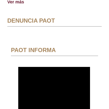
Ver más
DENUNCIA PAOT
PAOT INFORMA