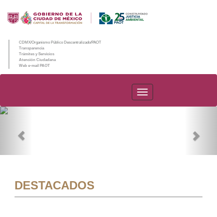
CDMX/Organismo Público Descentralizado/PAOT
Transparencia
Trámites y Servicios
Atención Ciudadana
Web e-mail PAOT
PAOT
Previous
Nex
DESTACADOS