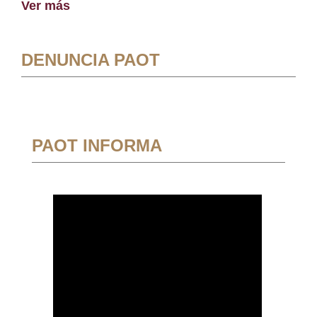
Ver más
DENUNCIA PAOT
PAOT INFORMA