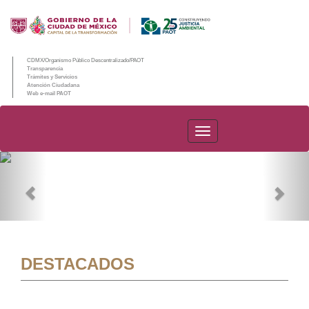
CDMX/Organismo Público Descentralizado/PAOT
Transparencia
Trámites y Servicios
Atención Ciudadana
Web e-mail PAOT
PAOT
Previous
Nex
DESTACADOS