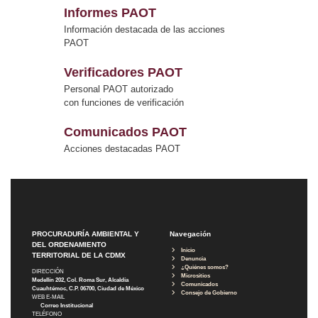
Informes PAOT
Información destacada de las acciones
PAOT
Verificadores PAOT
Personal PAOT autorizado
con funciones de verificación
Comunicados PAOT
Acciones destacadas PAOT
PROCURADURÍA AMBIENTAL Y
Navegación
DEL ORDENAMIENTO
Inicio
TERRITORIAL DE LA CDMX
Denuncia
¿Quiénes somos?
DIRECCIÓN
Micrositios
Medellín 202, Col. Roma Sur, Alcaldía
Comunicados
Cuauhtémoc, C.P. 06700, Ciudad de México
Consejo de Gobierno
WEB E-MAIL
Correo Institucional
TELÉFONO