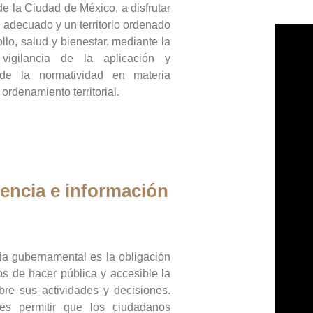
de la Ciudad de México, a disfrutar
 adecuado y un territorio ordenado
llo, salud y bienestar, mediante la
vigilancia de la aplicación y
 de la normatividad en materia
 ordenamiento territorial.
encia e información
ia gubernamental es la obligación
os de hacer pública y accesible la
bre sus actividades y decisiones.
es permitir que los ciudadanos