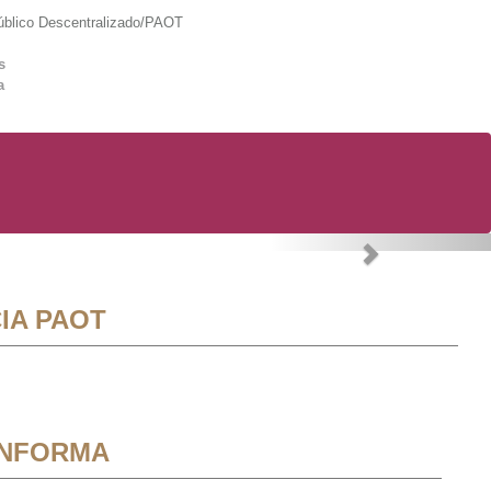
lico Descentralizado/PAOT
s
a
Next
IA PAOT
INFORMA