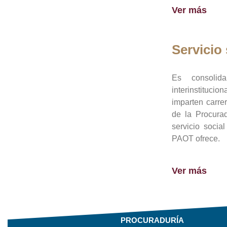
Ver más
Servicio 
Es consolid
interinstituci
imparten carre
de la Procura
servicio socia
PAOT ofrece.
Ver más
PROCURADURÍA