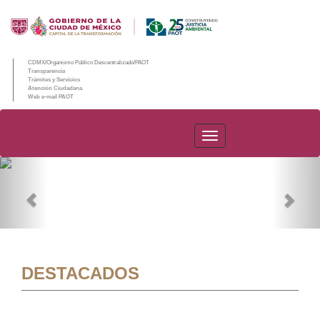
CDMX/Organismo Público Descentralizado/PAOT
Transparencia
Trámites y Servicios
Atención Ciudadana
Web e-mail PAOT
PAOT
Previous
Nex
DESTACADOS