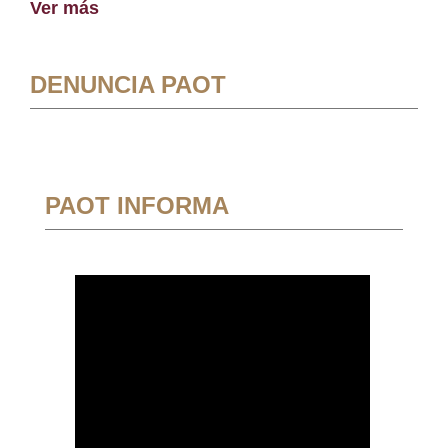
Ver más
DENUNCIA PAOT
PAOT INFORMA