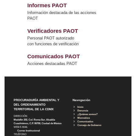
Informes PAOT
Información destacada de las acciones
PAOT
Verificadores PAOT
Personal PAOT autorizado
con funciones de verificación
Comunicados PAOT
Acciones destacadas PAOT
PROCURADURÍA AMBIENTAL Y
Navegación
DEL ORDENAMIENTO
Inicio
TERRITORIAL DE LA CDMX
Denuncia
¿Quiénes somos?
DIRECCIÓN
Micrositios
Medellín 202, Col. Roma Sur, Alcaldía
Comunicados
Cuauhtémoc, C.P. 06700, Ciudad de México
Consejo de Gobierno
WEB E-MAIL
Correo Institucional
TELÉFONO