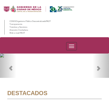
CDMX/Organismo Público Descentralizado/PAOT
Transparencia
Trámites y Servicios
Atención Ciudadana
Web e-mail PAOT
PAOT
Previous
Nex
DESTACADOS