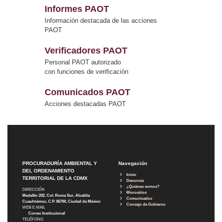
Informes PAOT
Información destacada de las acciones
PAOT
Verificadores PAOT
Personal PAOT autorizado
con funciones de verificación
Comunicados PAOT
Acciones destacadas PAOT
PROCURADURÍA AMBIENTAL Y
Navegación
DEL ORDENAMIENTO
Inicio
TERRITORIAL DE LA CDMX
Denuncia
¿Quiénes somos?
DIRECCIÓN
Micrositios
Medellín 202, Col. Roma Sur, Alcaldía
Comunicados
Cuauhtémoc, C.P. 06700, Ciudad de México
Consejo de Gobierno
WEB E-MAIL
Correo Institucional
TELÉFONO