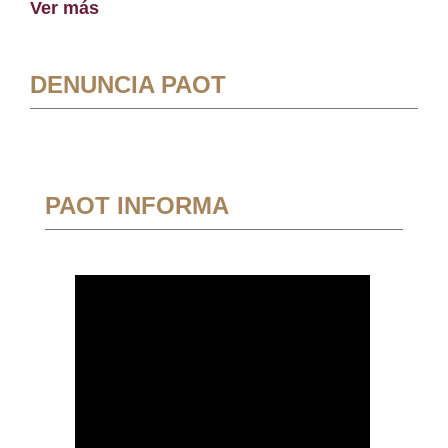
Ver más
DENUNCIA PAOT
PAOT INFORMA