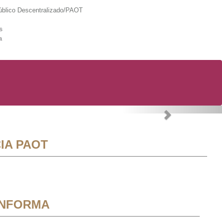
lico Descentralizado/PAOT
s
a
Next
IA PAOT
INFORMA