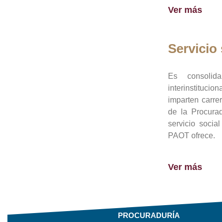
Ver más
Servicio 
Es consolid
interinstituci
imparten carre
de la Procura
servicio socia
PAOT ofrece.
Ver más
PROCURADURÍA