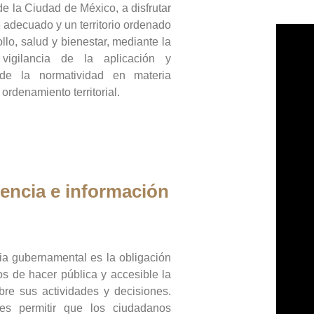
de la Ciudad de México, a disfrutar
 adecuado y un territorio ordenado
llo, salud y bienestar, mediante la
vigilancia de la aplicación y
 de la normatividad en materia
 ordenamiento territorial.
encia e información
ia gubernamental es la obligación
os de hacer pública y accesible la
bre sus actividades y decisiones.
es permitir que los ciudadanos