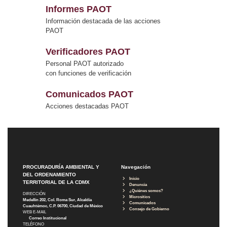
Informes PAOT
Información destacada de las acciones
PAOT
Verificadores PAOT
Personal PAOT autorizado
con funciones de verificación
Comunicados PAOT
Acciones destacadas PAOT
PROCURADURÍA AMBIENTAL Y
Navegación
DEL ORDENAMIENTO
Inicio
TERRITORIAL DE LA CDMX
Denuncia
¿Quiénes somos?
DIRECCIÓN
Micrositios
Medellín 202, Col. Roma Sur, Alcaldía
Comunicados
Cuauhtémoc, C.P. 06700, Ciudad de México
Consejo de Gobierno
WEB E-MAIL
Correo Institucional
TELÉFONO