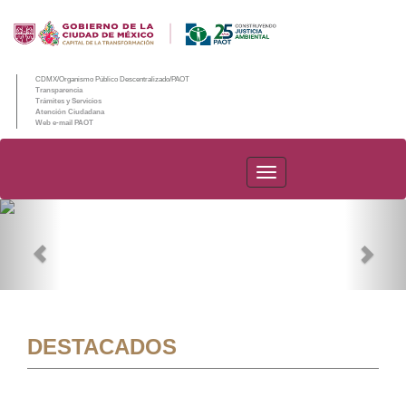
CDMX/Organismo Público Descentralizado/PAOT
Transparencia
Trámites y Servicios
Atención Ciudadana
Web e-mail PAOT
PAOT
Previous
Nex
DESTACADOS