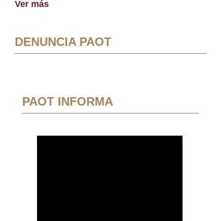
Ver más
DENUNCIA PAOT
PAOT INFORMA