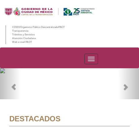
CDMX/Organismo Público Descentralizado/PAOT
Transparencia
Trámites y Servicios
Atención Ciudadana
Web e-mail PAOT
PAOT
Previous
Nex
DESTACADOS