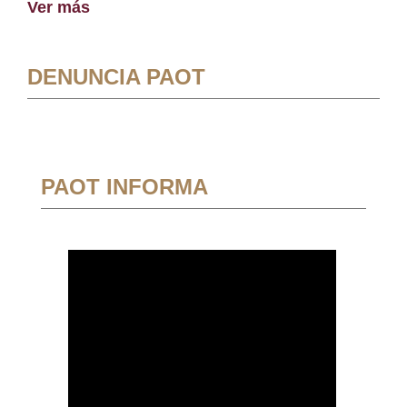
Ver más
DENUNCIA PAOT
PAOT INFORMA