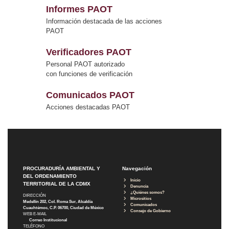
Informes PAOT
Información destacada de las acciones
PAOT
Verificadores PAOT
Personal PAOT autorizado
con funciones de verificación
Comunicados PAOT
Acciones destacadas PAOT
PROCURADURÍA AMBIENTAL Y
Navegación
DEL ORDENAMIENTO
Inicio
TERRITORIAL DE LA CDMX
Denuncia
¿Quiénes somos?
DIRECCIÓN
Micrositios
Medellín 202, Col. Roma Sur, Alcaldía
Comunicados
Cuauhtémoc, C.P. 06700, Ciudad de México
Consejo de Gobierno
WEB E-MAIL
Correo Institucional
TELÉFONO