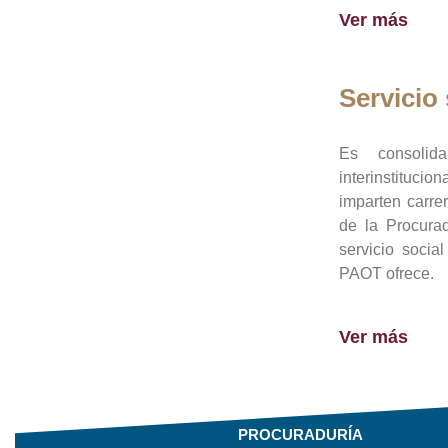
Ver más
Servicio 
Es consolid
interinstituci
imparten carre
de la Procura
servicio socia
PAOT ofrece.
Ver más
PROCURADURÍA