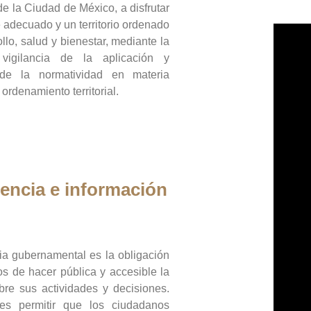
de la Ciudad de México, a disfrutar
 adecuado y un territorio ordenado
llo, salud y bienestar, mediante la
vigilancia de la aplicación y
 de la normatividad en materia
 ordenamiento territorial.
encia e información
ia gubernamental es la obligación
os de hacer pública y accesible la
bre sus actividades y decisiones.
es permitir que los ciudadanos