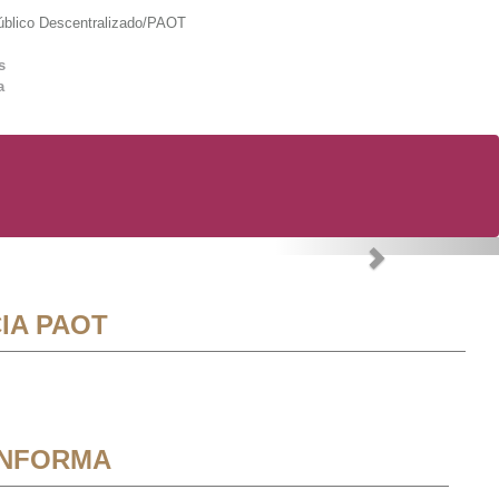
lico Descentralizado/PAOT
s
a
Next
IA PAOT
INFORMA