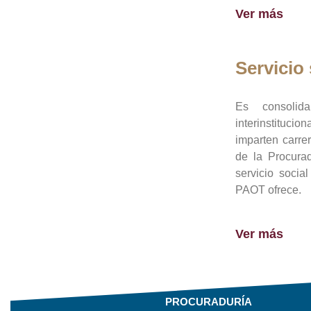
Ver más
Servicio 
Es consolid
interinstituci
imparten carre
de la Procura
servicio socia
PAOT ofrece.
Ver más
PROCURADURÍA