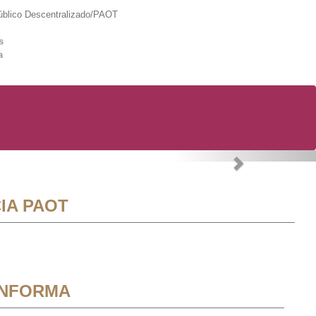
lico Descentralizado/PAOT
s
a
Next
IA PAOT
INFORMA