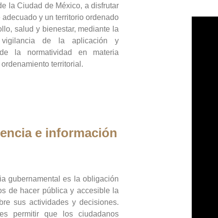
de la Ciudad de México, a disfrutar
 adecuado y un territorio ordenado
llo, salud y bienestar, mediante la
vigilancia de la aplicación y
 de la normatividad en materia
 ordenamiento territorial.
encia e información
ia gubernamental es la obligación
os de hacer pública y accesible la
bre sus actividades y decisiones.
es permitir que los ciudadanos