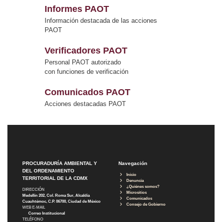
Informes PAOT
Información destacada de las acciones
PAOT
Verificadores PAOT
Personal PAOT autorizado
con funciones de verificación
Comunicados PAOT
Acciones destacadas PAOT
PROCURADURÍA AMBIENTAL Y
Navegación
DEL ORDENAMIENTO
Inicio
TERRITORIAL DE LA CDMX
Denuncia
¿Quiénes somos?
DIRECCIÓN
Micrositios
Medellín 202, Col. Roma Sur, Alcaldía
Comunicados
Cuauhtémoc, C.P. 06700, Ciudad de México
Consejo de Gobierno
WEB E-MAIL
Correo Institucional
TELÉFONO