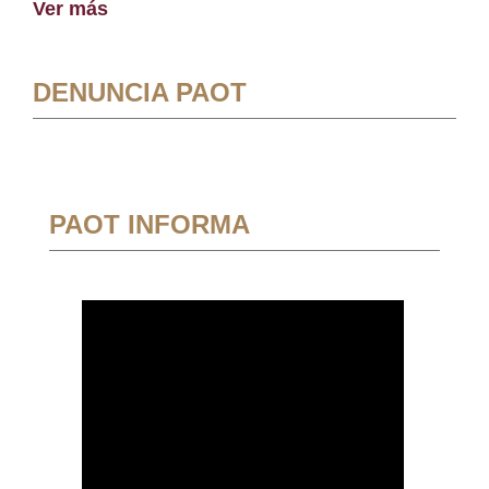
Ver más
DENUNCIA PAOT
PAOT INFORMA