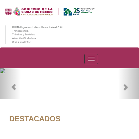
CDMX/Organismo Público Descentralizado/PAOT
Transparencia
Trámites y Servicios
Atención Ciudadana
Web e-mail PAOT
PAOT
Previous
Nex
DESTACADOS