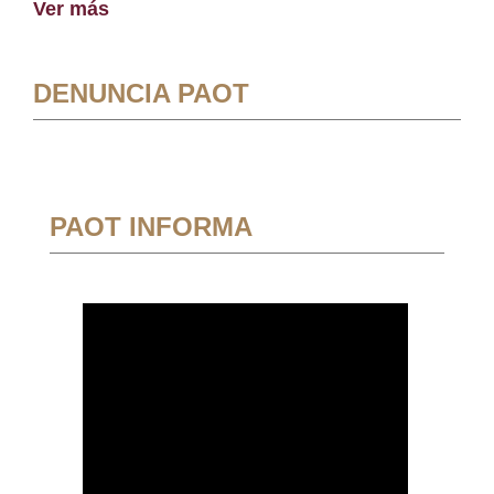
Ver más
DENUNCIA PAOT
PAOT INFORMA