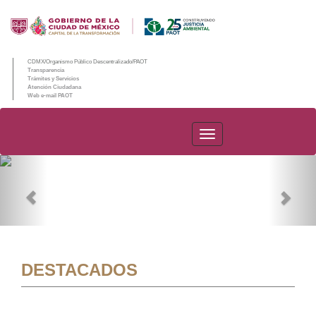
CDMX/Organismo Público Descentralizado/PAOT
Transparencia
Trámites y Servicios
Atención Ciudadana
Web e-mail PAOT
PAOT
Previous
Nex
DESTACADOS