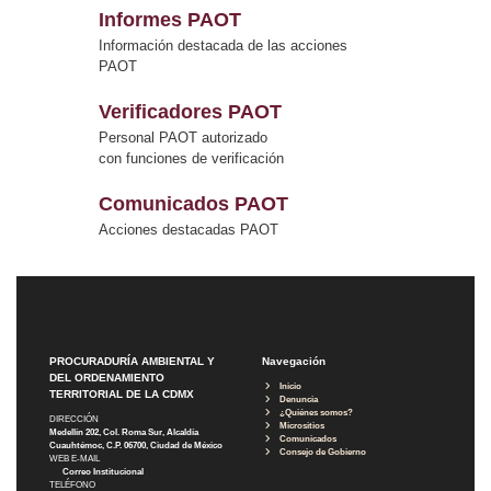
Informes PAOT
Información destacada de las acciones
PAOT
Verificadores PAOT
Personal PAOT autorizado
con funciones de verificación
Comunicados PAOT
Acciones destacadas PAOT
PROCURADURÍA AMBIENTAL Y
Navegación
DEL ORDENAMIENTO
Inicio
TERRITORIAL DE LA CDMX
Denuncia
¿Quiénes somos?
DIRECCIÓN
Micrositios
Medellín 202, Col. Roma Sur, Alcaldía
Comunicados
Cuauhtémoc, C.P. 06700, Ciudad de México
Consejo de Gobierno
WEB E-MAIL
Correo Institucional
TELÉFONO