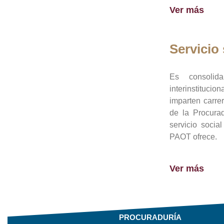
Ver más
Servicio 
Es consolid
interinstituci
imparten carre
de la Procura
servicio socia
PAOT ofrece.
Ver más
PROCURADURÍA