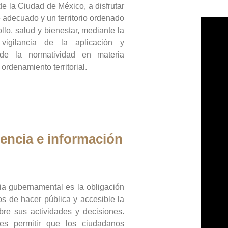
de la Ciudad de México, a disfrutar
 adecuado y un territorio ordenado
llo, salud y bienestar, mediante la
vigilancia de la aplicación y
 de la normatividad en materia
 ordenamiento territorial.
encia e información
ia gubernamental es la obligación
os de hacer pública y accesible la
bre sus actividades y decisiones.
es permitir que los ciudadanos