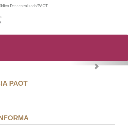
lico Descentralizado/PAOT
s
a
Next
IA PAOT
INFORMA