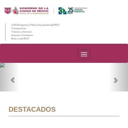
CDMX/Organismo Público Descentralizado/PAOT
Transparencia
Trámites y Servicios
Atención Ciudadana
Web e-mail PAOT
PAOT
Previous
Nex
DESTACADOS