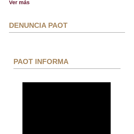
Ver más
DENUNCIA PAOT
PAOT INFORMA