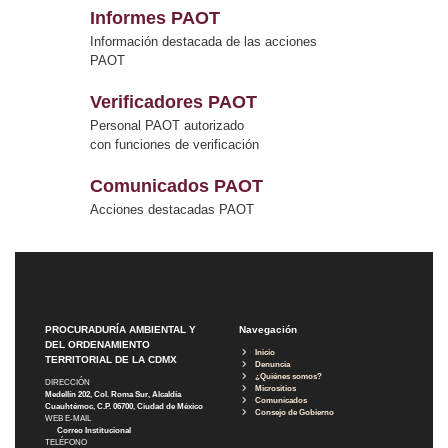
Informes PAOT
Información destacada de las acciones
PAOT
Verificadores PAOT
Personal PAOT autorizado
con funciones de verificación
Comunicados PAOT
Acciones destacadas PAOT
PROCURADURÍA AMBIENTAL Y
Navegación
DEL ORDENAMIENTO
Inicio
TERRITORIAL DE LA CDMX
Denuncia
¿Quiénes somos?
DIRECCIÓN
Micrositios
Medellín 202, Col. Roma Sur, Alcaldía
Comunicados
Cuauhtémoc, C.P. 06700, Ciudad de México
Consejo de Gobierno
WEB E-MAIL
Correo Institucional
TELÉFONO