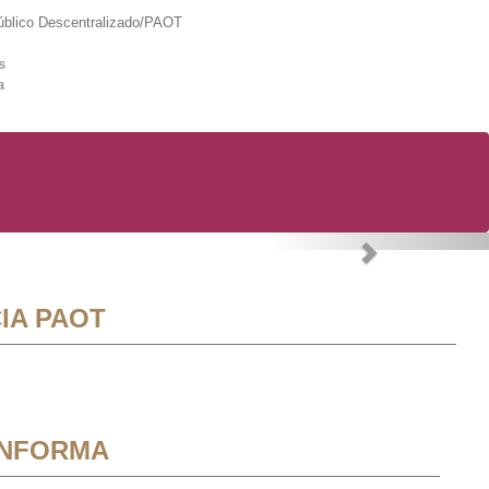
lico Descentralizado/PAOT
s
a
Next
IA PAOT
INFORMA