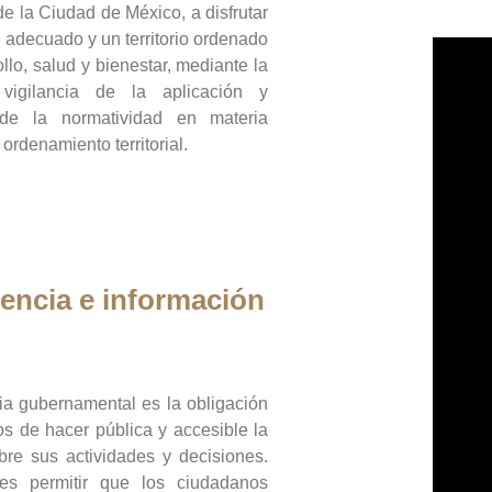
de la Ciudad de México, a disfrutar
 adecuado y un territorio ordenado
llo, salud y bienestar, mediante la
vigilancia de la aplicación y
 de la normatividad en materia
 ordenamiento territorial.
encia e información
ia gubernamental es la obligación
os de hacer pública y accesible la
bre sus actividades y decisiones.
es permitir que los ciudadanos