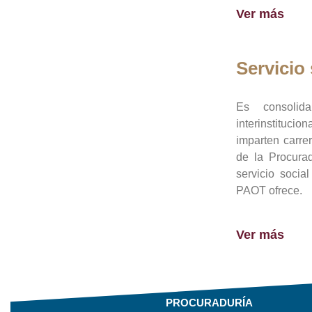
Ver más
Servicio 
Es consolid
interinstituci
imparten carre
de la Procura
servicio socia
PAOT ofrece.
Ver más
PROCURADURÍA