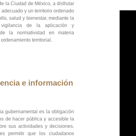
de la Ciudad de México, a disfrutar
 adecuado y un territorio ordenado
llo, salud y bienestar, mediante la
vigilancia de la aplicación y
 de la normatividad en materia
 ordenamiento territorial.
encia e información
ia gubernamental es la obligación
os de hacer pública y accesible la
bre sus actividades y decisiones.
es permitir que los ciudadanos