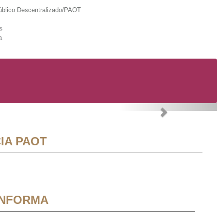
lico Descentralizado/PAOT
s
a
Next
IA PAOT
INFORMA