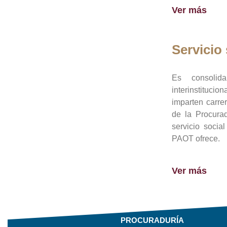
Ver más
Servicio 
Es consolid
interinstituci
imparten carre
de la Procura
servicio socia
PAOT ofrece.
Ver más
PROCURADURÍA