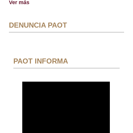
Ver más
DENUNCIA PAOT
PAOT INFORMA