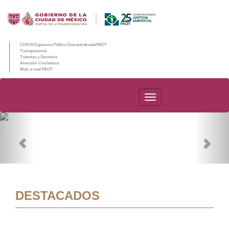
CDMX/Organismo Público Descentralizado/PAOT
Transparencia
Trámites y Servicios
Atención Ciudadana
Web e-mail PAOT
PAOT
Previous
Nex
DESTACADOS