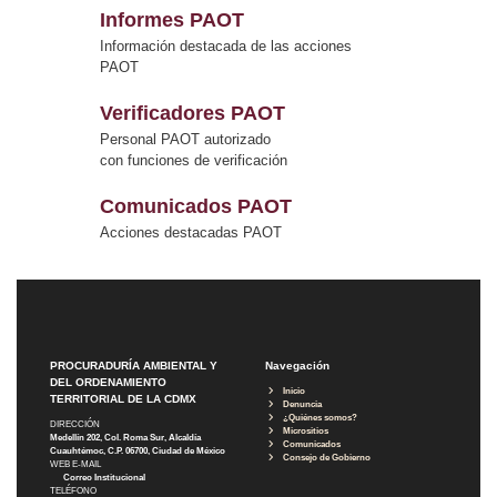
Informes PAOT
Información destacada de las acciones
PAOT
Verificadores PAOT
Personal PAOT autorizado
con funciones de verificación
Comunicados PAOT
Acciones destacadas PAOT
PROCURADURÍA AMBIENTAL Y
Navegación
DEL ORDENAMIENTO
Inicio
TERRITORIAL DE LA CDMX
Denuncia
¿Quiénes somos?
DIRECCIÓN
Micrositios
Medellín 202, Col. Roma Sur, Alcaldía
Comunicados
Cuauhtémoc, C.P. 06700, Ciudad de México
Consejo de Gobierno
WEB E-MAIL
Correo Institucional
TELÉFONO