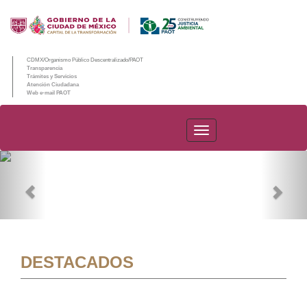
CDMX/Organismo Público Descentralizado/PAOT
Transparencia
Trámites y Servicios
Atención Ciudadana
Web e-mail PAOT
PAOT
Previous
Nex
DESTACADOS