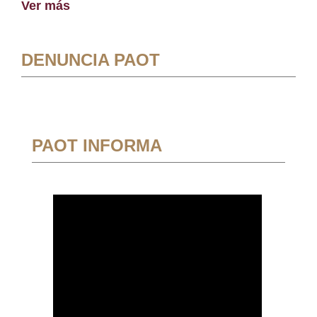
Ver más
DENUNCIA PAOT
PAOT INFORMA