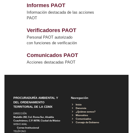
Informes PAOT
Información destacada de las acciones
PAOT
Verificadores PAOT
Personal PAOT autorizado
con funciones de verificación
Comunicados PAOT
Acciones destacadas PAOT
PROCURADURÍA AMBIENTAL Y
Navegación
DEL ORDENAMIENTO
Inicio
TERRITORIAL DE LA CDMX
Denuncia
¿Quiénes somos?
DIRECCIÓN
Micrositios
Medellín 202, Col. Roma Sur, Alcaldía
Comunicados
Cuauhtémoc, C.P. 06700, Ciudad de México
Consejo de Gobierno
WEB E-MAIL
Correo Institucional
TELÉFONO