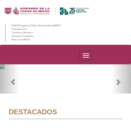
CDMX/Organismo Público Descentralizado/PAOT
Transparencia
Trámites y Servicios
Atención Ciudadana
Web e-mail PAOT
PAOT
Previous
Nex
DESTACADOS