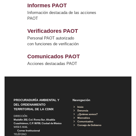
Informes PAOT
Información destacada de las acciones
PAOT
Verificadores PAOT
Personal PAOT autorizado
con funciones de verificación
Comunicados PAOT
Acciones destacadas PAOT
PROCURADURÍA AMBIENTAL Y
Navegación
DEL ORDENAMIENTO
Inicio
TERRITORIAL DE LA CDMX
Denuncia
¿Quiénes somos?
DIRECCIÓN
Micrositios
Medellín 202, Col. Roma Sur, Alcaldía
Comunicados
Cuauhtémoc, C.P. 06700, Ciudad de México
Consejo de Gobierno
WEB E-MAIL
Correo Institucional
TELÉFONO