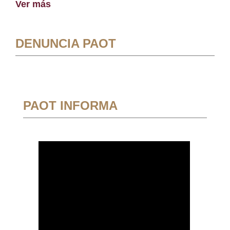
Ver más
DENUNCIA PAOT
PAOT INFORMA