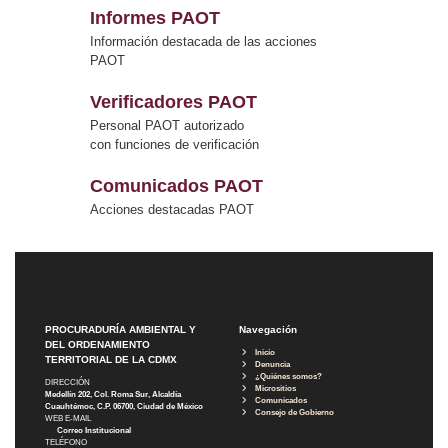
Informes PAOT
Información destacada de las acciones
PAOT
Verificadores PAOT
Personal PAOT autorizado
con funciones de verificación
Comunicados PAOT
Acciones destacadas PAOT
PROCURADURÍA AMBIENTAL Y
Navegación
DEL ORDENAMIENTO
Inicio
TERRITORIAL DE LA CDMX
Denuncia
¿Quiénes somos?
DIRECCIÓN
Micrositios
Medellín 202, Col. Roma Sur, Alcaldía
Comunicados
Cuauhtémoc, C.P. 06700, Ciudad de México
Consejo de Gobierno
WEB E-MAIL
Correo Institucional
TELÉFONO