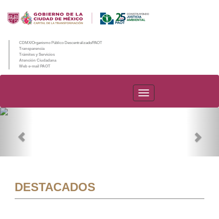
CDMX/Organismo Público Descentralizado/PAOT
Transparencia
Trámites y Servicios
Atención Ciudadana
Web e-mail PAOT
PAOT
Previous
Nex
DESTACADOS