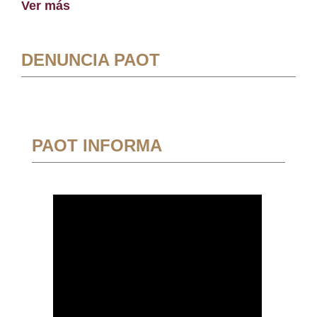
Ver más
DENUNCIA PAOT
PAOT INFORMA