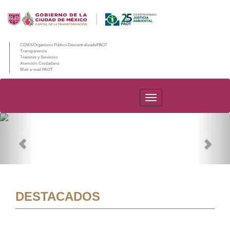
CDMX/Organismo Público Descentralizado/PAOT
Transparencia
Trámites y Servicios
Atención Ciudadana
Web e-mail PAOT
PAOT
Previous
Nex
DESTACADOS