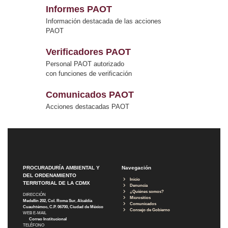
Informes PAOT
Información destacada de las acciones
PAOT
Verificadores PAOT
Personal PAOT autorizado
con funciones de verificación
Comunicados PAOT
Acciones destacadas PAOT
PROCURADURÍA AMBIENTAL Y
Navegación
DEL ORDENAMIENTO
Inicio
TERRITORIAL DE LA CDMX
Denuncia
¿Quiénes somos?
DIRECCIÓN
Micrositios
Medellín 202, Col. Roma Sur, Alcaldía
Comunicados
Cuauhtémoc, C.P. 06700, Ciudad de México
Consejo de Gobierno
WEB E-MAIL
Correo Institucional
TELÉFONO