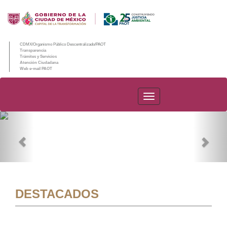
CDMX/Organismo Público Descentralizado/PAOT
Transparencia
Trámites y Servicios
Atención Ciudadana
Web e-mail PAOT
PAOT
Previous
Nex
DESTACADOS