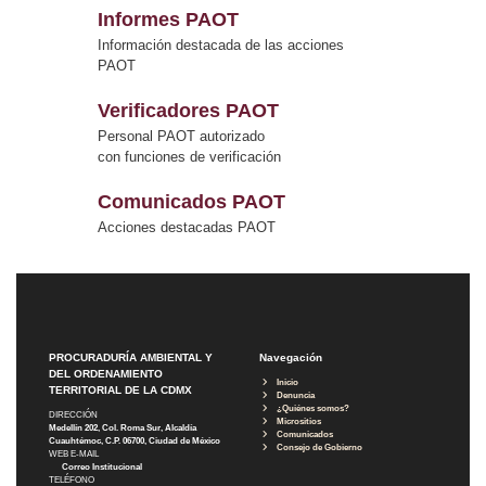
Informes PAOT
Información destacada de las acciones
PAOT
Verificadores PAOT
Personal PAOT autorizado
con funciones de verificación
Comunicados PAOT
Acciones destacadas PAOT
PROCURADURÍA AMBIENTAL Y
Navegación
DEL ORDENAMIENTO
Inicio
TERRITORIAL DE LA CDMX
Denuncia
¿Quiénes somos?
DIRECCIÓN
Micrositios
Medellín 202, Col. Roma Sur, Alcaldía
Comunicados
Cuauhtémoc, C.P. 06700, Ciudad de México
Consejo de Gobierno
WEB E-MAIL
Correo Institucional
TELÉFONO