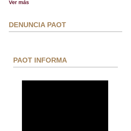
Ver más
DENUNCIA PAOT
PAOT INFORMA