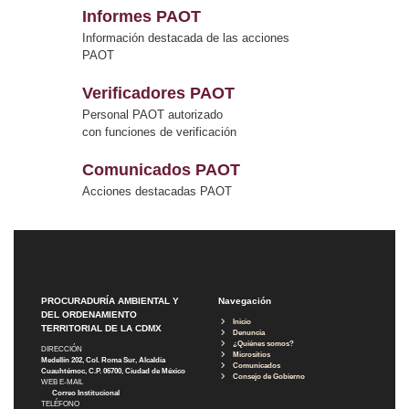
Informes PAOT
Información destacada de las acciones
PAOT
Verificadores PAOT
Personal PAOT autorizado
con funciones de verificación
Comunicados PAOT
Acciones destacadas PAOT
PROCURADURÍA AMBIENTAL Y
Navegación
DEL ORDENAMIENTO
Inicio
TERRITORIAL DE LA CDMX
Denuncia
¿Quiénes somos?
DIRECCIÓN
Micrositios
Medellín 202, Col. Roma Sur, Alcaldía
Comunicados
Cuauhtémoc, C.P. 06700, Ciudad de México
Consejo de Gobierno
WEB E-MAIL
Correo Institucional
TELÉFONO