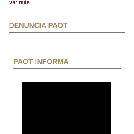
Ver más
DENUNCIA PAOT
PAOT INFORMA