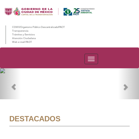
CDMX/Organismo Público Descentralizado/PAOT
Transparencia
Trámites y Servicios
Atención Ciudadana
Web e-mail PAOT
PAOT
Previous
Nex
DESTACADOS