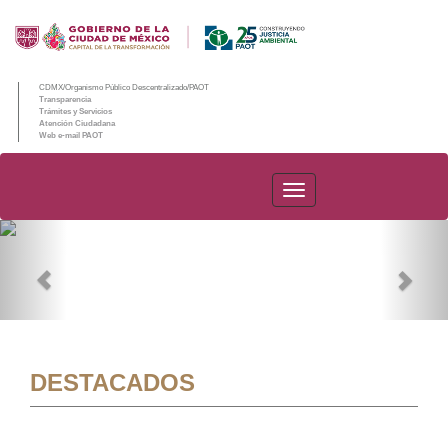
CDMX/Organismo Público Descentralizado/PAOT
Transparencia
Trámites y Servicios
Atención Ciudadana
Web e-mail PAOT
PAOT
Previous
Nex
DESTACADOS