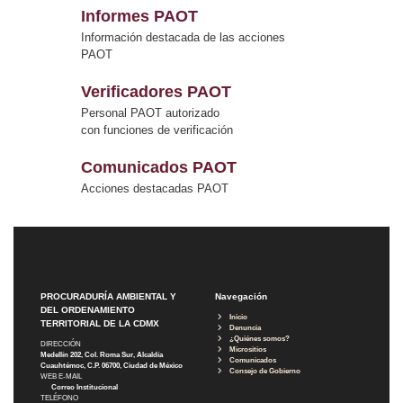
Informes PAOT
Información destacada de las acciones
PAOT
Verificadores PAOT
Personal PAOT autorizado
con funciones de verificación
Comunicados PAOT
Acciones destacadas PAOT
PROCURADURÍA AMBIENTAL Y
Navegación
DEL ORDENAMIENTO
Inicio
TERRITORIAL DE LA CDMX
Denuncia
¿Quiénes somos?
DIRECCIÓN
Micrositios
Medellín 202, Col. Roma Sur, Alcaldía
Comunicados
Cuauhtémoc, C.P. 06700, Ciudad de México
Consejo de Gobierno
WEB E-MAIL
Correo Institucional
TELÉFONO