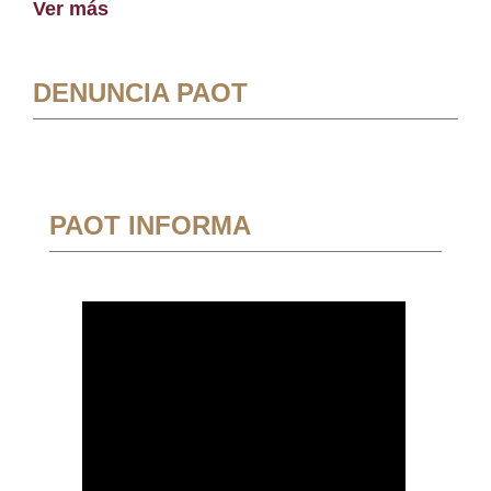
Ver más
DENUNCIA PAOT
PAOT INFORMA