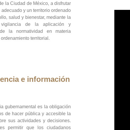
de la Ciudad de México, a disfrutar
 adecuado y un territorio ordenado
llo, salud y bienestar, mediante la
vigilancia de la aplicación y
 de la normatividad en materia
 ordenamiento territorial.
encia e información
ia gubernamental es la obligación
os de hacer pública y accesible la
bre sus actividades y decisiones.
es permitir que los ciudadanos