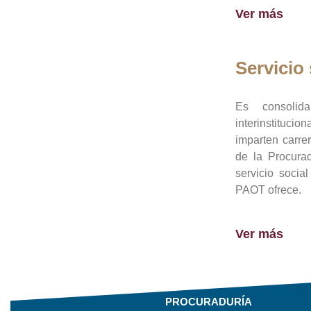
Ver más
Servicio 
Es consolid
interinstituci
imparten carre
de la Procura
servicio socia
PAOT ofrece.
Ver más
PROCURADURÍA