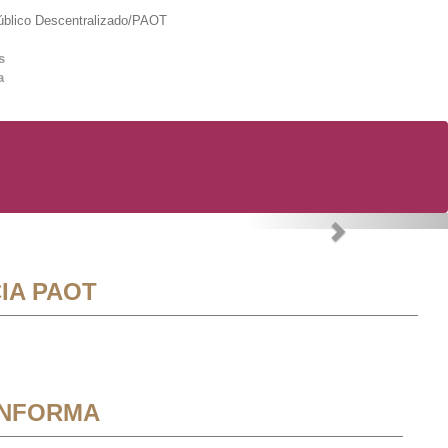
lico Descentralizado/PAOT
s
a
Next
IA PAOT
INFORMA