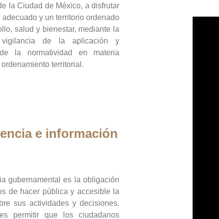
de la Ciudad de México, a disfrutar
 adecuado y un territorio ordenado
llo, salud y bienestar, mediante la
vigilancia de la aplicación y
 de la normatividad en materia
 ordenamiento territorial.
encia e información
ia gubernamental es la obligación
os de hacer pública y accesible la
bre sus actividades y decisiones.
es permitir que los ciudadanos