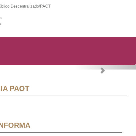
lico Descentralizado/PAOT
s
a
Next
IA PAOT
INFORMA