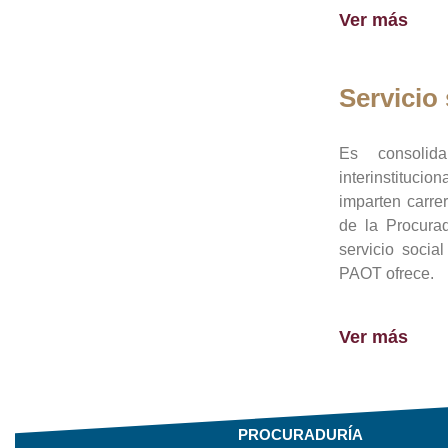
Ver más
Servicio 
Es consolid
interinstituci
imparten carre
de la Procura
servicio socia
PAOT ofrece.
Ver más
PROCURADURÍA