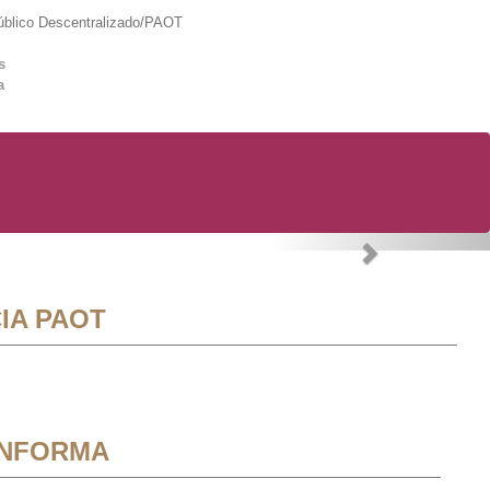
lico Descentralizado/PAOT
s
a
Next
IA PAOT
INFORMA