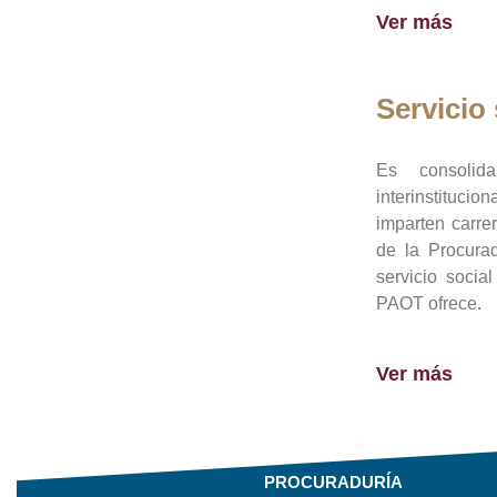
Ver más
Servicio 
Es consolid
interinstituci
imparten carre
de la Procura
servicio socia
PAOT ofrece.
Ver más
PROCURADURÍA