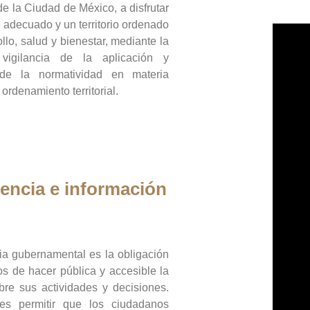
de la Ciudad de México, a disfrutar
 adecuado y un territorio ordenado
llo, salud y bienestar, mediante la
vigilancia de la aplicación y
 de la normatividad en materia
 ordenamiento territorial.
encia e información
ia gubernamental es la obligación
os de hacer pública y accesible la
bre sus actividades y decisiones.
es permitir que los ciudadanos