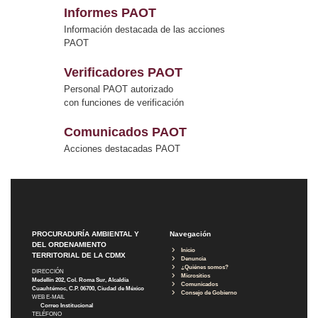
Informes PAOT
Información destacada de las acciones
PAOT
Verificadores PAOT
Personal PAOT autorizado
con funciones de verificación
Comunicados PAOT
Acciones destacadas PAOT
PROCURADURÍA AMBIENTAL Y
Navegación
DEL ORDENAMIENTO
Inicio
TERRITORIAL DE LA CDMX
Denuncia
¿Quiénes somos?
DIRECCIÓN
Micrositios
Medellín 202, Col. Roma Sur, Alcaldía
Comunicados
Cuauhtémoc, C.P. 06700, Ciudad de México
Consejo de Gobierno
WEB E-MAIL
Correo Institucional
TELÉFONO