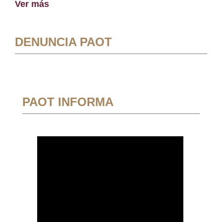
Ver más
DENUNCIA PAOT
PAOT INFORMA