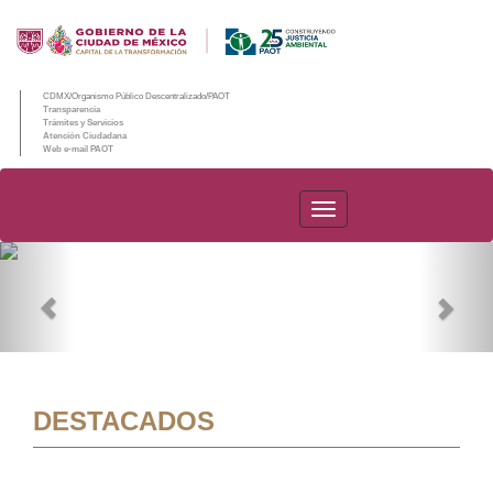
CDMX/Organismo Público Descentralizado/PAOT
Transparencia
Trámites y Servicios
Atención Ciudadana
Web e-mail PAOT
PAOT
Previous
Nex
DESTACADOS